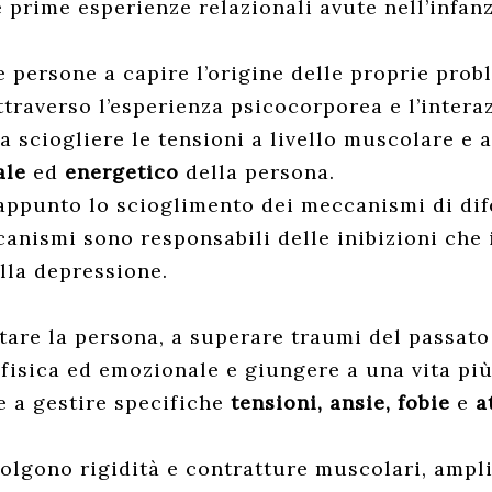
e prime esperienze relazionali avute nell’infan
persone a capire l’origine delle proprie proble
attraverso l’esperienza psicocorporea e l’intera
a sciogliere le tensioni a livello muscolare e 
ale
ed
energetico
della persona.
 appunto lo scioglimento dei meccanismi di dif
canismi sono responsabili delle inibizioni che 
lla depressione.
iutare la persona, a superare traumi del passato
ofisica ed emozionale e giungere a una vita pi
e a gestire specifiche
tensioni, ansie, fobie
e
a
ciolgono rigidità e contratture muscolari, ampl