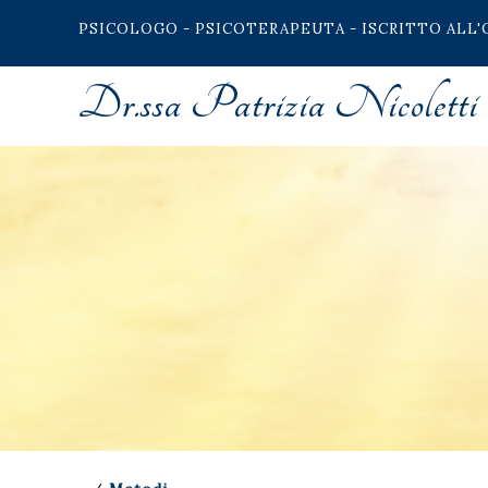
PSICOLOGO - PSICOTERAPEUTA - ISCRITTO ALL'
Dr.ssa Patrizia Nicoletti