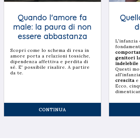
Quando l'amore fa
Quell
male: la paura di non
d
essere abbastanza
L'infanzia
fondamenta
Scopri come lo schema di resa in
comportam
amore porta a relazioni tossiche,
genitori l
dipendenza affettiva e perdita di
indelebile 
sé. E' possibile risalire. A partire
Questi mo
da te.
all'infanz
crescita
e
Ecco, cinq
dimentica
CONTINUA