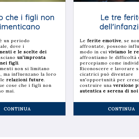
o che i figli non
Le tre feri
imenticano
dell'infanz
 è un periodo
Le
ferite emotive
, se no
le, dove i
affrontate, possono influ
enti e le scelte dei
modo in cui
viviamo le re
asciano
un'impronta
affrontiamo le difficoltà 
nei figli
.
percepiamo come individ
menti non si limitano
Riconoscere e lavorare 
ia, ma influenzano la loro
cicatrici può diventare
 le
relazioni future
.
un'opportunità per cres
ue cose che i figli non
costruire una
versione p
no mai.
autentica e serena di noi
CONTINUA
CONTINUA