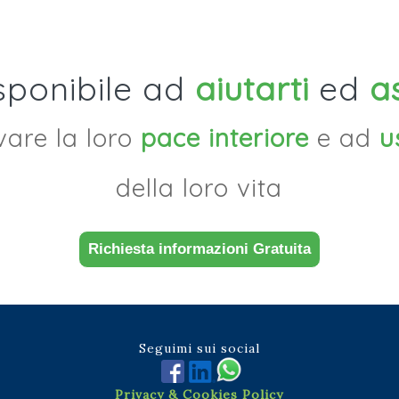
sponibile ad
aiutarti
ed
a
ovare la loro
pace interiore
e ad
u
della loro vita
Richiesta informazioni Gratuita
Seguimi sui social
Privacy & Cookies Policy