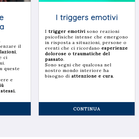
te
I triggers emotivi
ia
I
trigger emotivi
sono reazioni
psicofisiche intense che emergono
n
in risposta a situazioni, persone o
enzare il
eventi che ci ricordano
esperienze
lazioni
,
dolorose o traumatiche del
e ci
passato
.
ui.
Sono segni che qualcosa nel
su queste
nostro mondo interiore ha
bisogno di
attenzione e cura
.
cere e
iù
 stessi.
CONTINUA