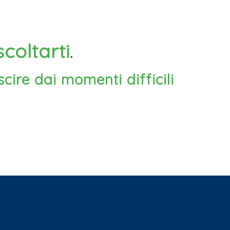
scoltarti
.
scire dai momenti difficili